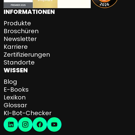
I
INFORMATIONEN
s
–
Produkte
Z
Broschüren
e
Newsletter
i
Karriere
t
Zertifizierungen
e
Standorte
r
WISSEN
s
p
Blog
a
E-Books
r
Lexikon
n
Glossar
i
KI-Bot-Checker
s
,
A