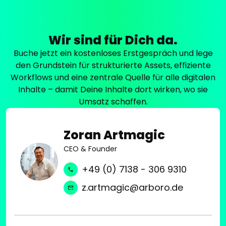
y
V
f
n
o
e
d
n
k
Wir sind für Dich da.
e
A
t
r
Buche jetzt ein kostenloses Erstgespräch und lege
n
v
,
den Grundstein für strukturierte Assets, effiziente
a
e
A
Workflows und eine zentrale Quelle für alle digitalen
l
r
p
Inhalte – damit Deine Inhalte dort wirken, wo sie
y
z
r
Umsatz schaffen.
s
a
i
e
h
m
b
n
Zoran Artmagic
o
i
t
A
CEO & Founder
s
.
E
L
+49 (0) 7138 - 306 9310
M
i
A
z.artmagic@arboro.de
v
s
e
s
-
e
B