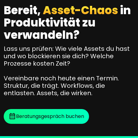
u
e
a
Bereit,
Asset-Chaos
in
n
C
n
a
Produktivität zu
u
d
b
s
verwandeln?
D
h
t
a
ä
o
t
Lass uns prüfen: Wie viele Assets du hast
n
e
m
und wo blockieren sie dich? Welche
g
n
Prozesse kosten Zeit?
e
+
i
r
A
Vereinbare noch heute einen Termin.
g
J
s
Struktur, die trägt. Workflows, die
C
o
s
entlasten. Assets, die wirken.
e
u
e
l
t
r
u
s
n
Beratungsgespräch buchen
m
p
e
,
e
y
B
r