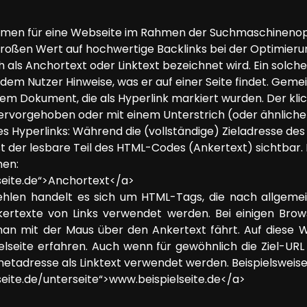
en für eine Webseite im Rahmen der Suchmaschinenopt
 großen Wert auf hochwertige Backlinks bei der Optimierung
 als Anchortext oder Linktext bezeichnet wird. Ein solche
dem Nutzer Hinweise, was er auf einer Seite findet. Gem
em Dokument, die als Hyperlink markiert wurden. Der klic
h hervorgehoben oder mit einem Unterstrich (oder ähnlic
ines Hyperlinks: Während die (vollständige) Zieladresse des
, ist der lesbare Teil des HTML-Codes (Ankertext) sichtbar.
hen:
seite.de“>Anchortext</a>
ehlen handelt es sich um HTML-Tags, die nach allgem
ertexte von Links verwendet werden. Bei einigen Brows
man mit der Maus über den Ankertext fährt. Auf diese 
ielseite erfahren. Auch wenn für gewöhnlich die Ziel-URL 
netadresse als Linktext verwendet werden. Beispielsweise
eite.de/unterseite“>www.beispielseite.de</a>