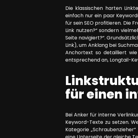
Die klassischen harten Link
einfach nur ein paar Keyword
für sein SEO profitieren. Die 
Link nutzen?“ sondern vielmeh
Seite navigiert?“. Grundsätzli
Link), um Anklang bei Suchma
Anchortext so detailliert wi
entsprechend an, Longtail-Ke
Linkstrukt
für einen i
Bei Anker für interne Verlink
Keyword-Texte zu setzen. Wer
Kategorie „Schraubenzieher“
eine Unterseite der gleiche Te