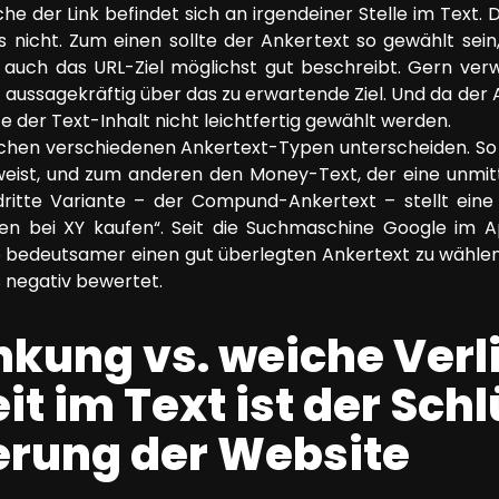
e der Link befindet sich an irgendeiner Stelle im Text. D
 nicht. Zum einen sollte der Ankertext so gewählt sein,
 auch das URL-Ziel möglichst gut beschreibt. Gern ver
ig aussagekräftig über das zu erwartende Ziel. Und da de
e der Text-Inhalt nicht leichtfertig gewählt werden.
chen verschiedenen Ankertext-Typen unterscheiden. So 
weist, und zum anderen den Money-Text, der eine unmitt
dritte Variante – der Compund-Ankertext – stellt ein
n bei XY kaufen“. Seit die Suchmaschine Google im A
mso bedeutsamer einen gut überlegten Ankertext zu wähl
 negativ bewertet.
nkung vs. weiche Verl
it im Text ist der Schl
erung der Website