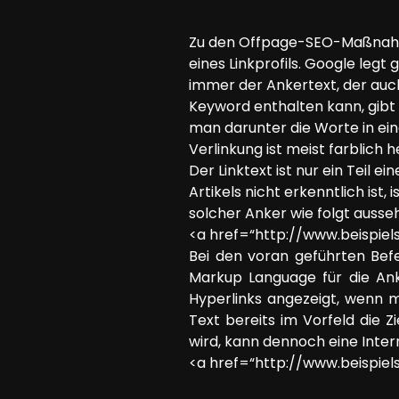
SEO Beratung
Zu den Offpage-SEO-Maßnahm
Google Ads Kampagnen-Beratung
eines Linkprofils. Google legt
Software Architektur Beratung
immer der Ankertext, der auch
Keyword enthalten kann, gibt 
man darunter die Worte in ein
Verlinkung ist meist farblic
Der Linktext ist nur ein Teil e
Artikels nicht erkenntlich ist
solcher Anker wie folgt ausse
<a href=“http://www.beispiel
Bei den voran geführten Bef
Markup Language für die Ank
Hyperlinks angezeigt, wenn 
Text bereits im Vorfeld die Z
wird, kann dennoch eine Inter
<a href=“http://www.beispiels