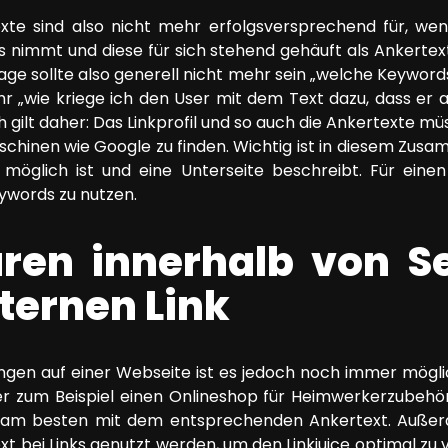
texte sind also nicht mehr erfolgsversprechend für, we
s nimmt und diese für sich stehend gehäuft als Ankerte
Frage sollte also generell nicht mehr sein „welche Keywor
r „wie kriege ich den User mit dem Text dazu, dass er au
ch gilt daher: Das Linkprofil und so auch die Ankertexte m
schinen wie Google zu finden. Wichtig ist in diesem Zu
e möglich ist und eine Unterseite beschreibt. Für einen
ywords zu nutzen.
uren innerhalb von Se
nternen Link
ungen auf einer Webseite ist es jedoch noch immer mögli
 zum Beispiel einen Onlineshop für Heimwerkerzubehör b
 am besten mit dem entsprechenden Ankertext. Außerd
xt bei Links genutzt werden, um den Linkjuice optimal zu 