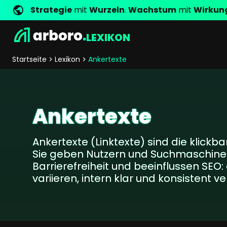
Strategie
mit
Wurzeln
.
Wachstum
mit
Wirkun
LEXIKON
Entwicklung
Shop Erfolgsstorys
Management
Jobs
Anfrage
arboro als Arbeitgeber
Standorte
Unternehmenswerte
Shop Referenzen
Online Marketing
Core Values
Unternehmensg
Persönlich
Startseite
Lexikon
Ankertexte
Shopentwicklung
SEO
Support
GEO
SEA
Ankertexte
Content
Comparison Shopping Serv
Ankertexte (Linktexte) sind die klickba
Social Media Marketing
Sie geben Nutzern und Suchmaschinen
Server-Side-Tracking
Barrierefreiheit und beeinflussen SEO: 
Newsletter-Marketing
variieren, intern klar und konsistent ve
Consulting
eCommerce Beratung
Fördermittelberatung