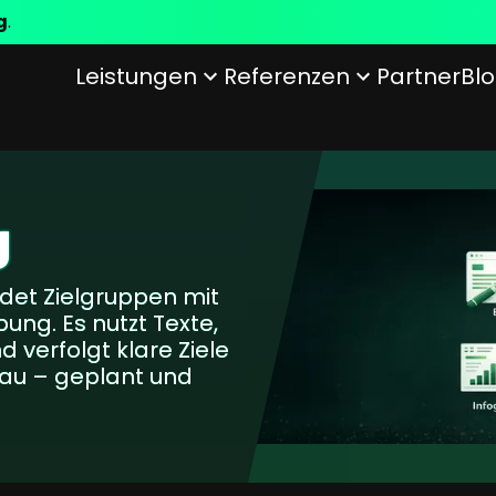
g
.
Leistungen
Referenzen
Partner
Bl
rundsätze
keitsprofile
Customer Experience
Verhaltensgrundsätze
12 Gründe für arboro
Unsere Mission
Künstliche I
Nac
UX/UI Design
GEO
Conversionrate Optimierung
KI Readines
g
ice (CSS)
det Zielgruppen mit
bung. Es nutzt Texte,
d verfolgt klare Ziele
au – geplant und