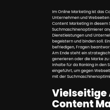
SEO Beratung
Im Online Marketing ist das Co
Google Ads Kampagnen-Beratung
Unternehmen und Webseiten üb
Software Architektur Beratung
Content Marketing in diesem S
Suchmaschinenoptimierer ange
Dienstleistungen und Unterneh
begeistern und binden soll. E
befriedigen, Fragen beantwor
Am Ende steht ein strategisch
generieren oder die Marke z
Inhalte für da Ranking in den
eingeführt, um gegen Websei
mit der Suchmaschinenoptimie
Vielseitig
Content Ma