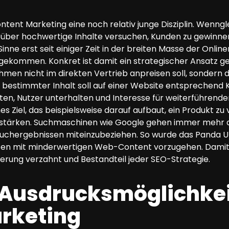
ntent Marketing eine noch relativ junge Disziplin. Wenngle
er hochwertige Inhalte versuchen, Kunden zu gewinnen un
inne erst seit einiger Zeit in der breiten Masse der Onli
kommen. Konkret ist damit ein strategischer Ansatz ge
men nicht im direkten Vertrieb anpreisen soll, sondern d
in bestimmter Inhalt soll auf einer Website entsprechend
ten, Nutzer unterhalten und Interesse für weiterführen
es Ziel, das beispielsweise darauf aufbaut, ein Produkt 
u stärken. Suchmaschinen wie Google gehen immer mehr 
 Suchergebnissen miteinzubeziehen. So wurde das Panda U
ten mit minderwertigen Web-Content vorzugehen. Damit i
rung verzahnt und Bestandteil jeder SEO-Strategie.
e Ausdrucksmöglichke
rketing