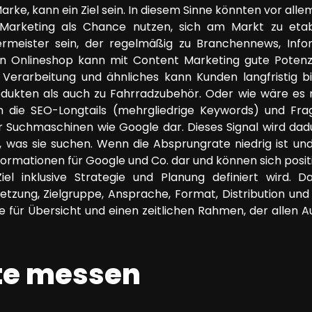
rke, kann ein Ziel sein. In diesem Sinne könnten vor all
Marketing als Chance nutzen, sich am Markt zu etabli
rmeister sein, der regelmäßig zu Branchennews, Infor
in Onlineshop kann mit Content Marketing gute Potenzi
u Verarbeitung und ähnliches kann Kunden langfristig b
odukten als auch zu Fahrradzubehör. Oder wie wäre es 
h die SEO-Longtails (mehrgliedrige Keywords) und Fra
für Suchmaschinen wie Google dar. Dieses Signal wird da
en, was sie suchen. Wenn die Absprungrate niedrig ist un
nformationen für Google und Co. dar und können sich posit
Ziel inklusive Strategie und Planung definiert wird.
tzung, Zielgruppe, Ansprache, Format, Distribution und
 für Übersicht und einen zeitlichen Rahmen, der allen
te messen