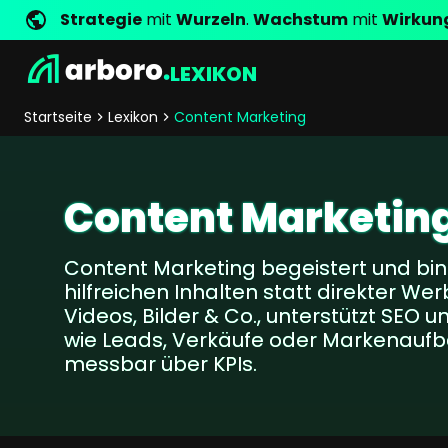
Strategie
mit
Wurzeln
.
Wachstum
mit
Wirkun
LEXIKON
Entwicklung
Shop Erfolgsstorys
Management
Jobs
Anfrage
arboro als Arbeitgeber
Standorte
Unternehmenswerte
Shop Referenzen
Online Marketing
Core Values
Unternehmensg
Persönlich
Startseite
Lexikon
Content Marketing
Shopentwicklung
SEO
Support
GEO
SEA
Content Marketin
Content
Comparison Shopping Serv
Content Marketing begeistert und bin
Social Media Marketing
hilfreichen Inhalten statt direkter Wer
Server-Side-Tracking
Videos, Bilder & Co., unterstützt SEO un
Newsletter-Marketing
wie Leads, Verkäufe oder Markenaufb
messbar über KPIs.
Consulting
eCommerce Beratung
Fördermittelberatung