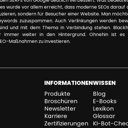
n den SERPs von Google deutlich verbessert. Was bedeute
s wurde vor allem erreicht, dass moderne SEOs darauf a
uzieren, sondern für Besucher einer Website. Man möch
 Keywords zuzuspammen. Auch Verlinkungen werden bewu
ll sind und mit dem Thema in Verbindung stehen. Blackh
 immer weiter in den Hintergrund. Ohnehin ist es i
SEO-Maßnahmen zu investieren.
INFORMATIONEN
WISSEN
Produkte
Blog
Broschüren
E-Books
Newsletter
Lexikon
Karriere
Glossar
Zertifizierungen
KI-Bot-Che