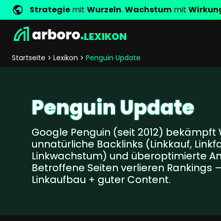
Strategie
mit
Wurzeln
.
Wachstum
mit
Wirkun
LEXIKON
Entwicklung
Shop Erfolgsstorys
Management
Jobs
Anfrage
arboro als Arbeitgeber
Standorte
Unternehmenswerte
Shop Referenzen
Online Marketing
Core Values
Unternehmensg
Persönlich
Startseite
Lexikon
Penguin Update
Shopentwicklung
SEO
Support
GEO
SEA
Penguin Update
Content
Comparison Shopping Serv
Google Penguin (seit 2012) bekämpf
Social Media Marketing
unnatürliche Backlinks (Linkkauf, Link
Server-Side-Tracking
Linkwachstum) und überoptimierte A
Newsletter-Marketing
Betroffene Seiten verlieren Rankings –
Linkaufbau + guter Content.
Consulting
eCommerce Beratung
Fördermittelberatung