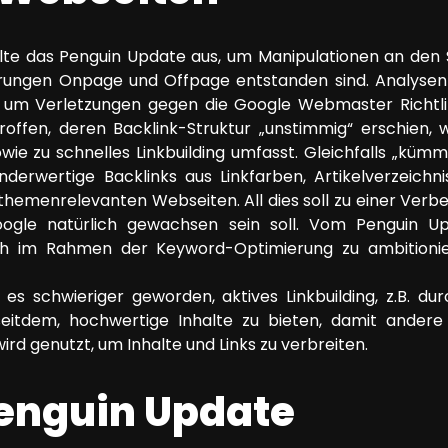
lte das Penguin Update aus, um Manipulationen an den
erungen Onpage und Offpage entstanden sind. Analyse
h um Verletzungen gegen die Google Webmaster Richtli
ffen, deren Backlink-Struktur „unstimmig“ erschien, wa
ie zu schnelles Linkbuilding umfasst. Gleichfalls „kü
derwertige Backlinks aus Linkfarben, Artikelverzeich
hemenrelevanten Webseiten. All dies soll zu einer Verbe
Google natürlich gewachsen sein soll. Vom Penguin 
ich im Rahmen der Keyword-Optimierung zu ambitioni
es schwieriger geworden, aktives Linkbuilding, z.B. dur
itdem, hochwertige Inhalte zu bieten, damit andere Sei
rd genutzt, um Inhalte und Links zu verbreiten.
Penguin Update