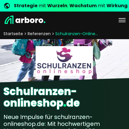
Strategie
mit
Wurzeln
.
Wachstum
mit
Wirkung
.
Startseite
Referenzen
Schulranzen-Onlineshop
Schulranzen-
onlineshop
.
de
Neue Impulse für schulranzen-
onlineshop.de: Mit hochwertigem