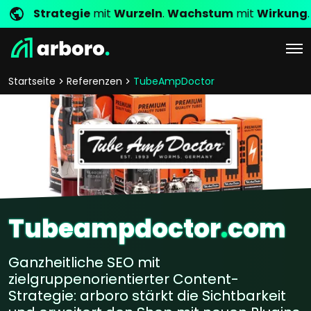
Strategie
mit
Wurzeln
.
Wachstum
mit
Wirkung
.
Startseite
Referenzen
TubeAmpDoctor
Tubeampdoctor
.
com
Ganzheitliche SEO mit
zielgruppenorientierter Content-
Strategie: arboro stärkt die Sichtbarkeit