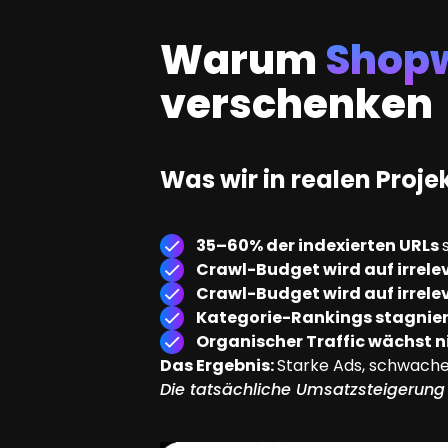
Warum
Shop
verschenken
Was wir in realen Proj
35–60% der indexierten URLs
Crawl-Budget wird auf irrel
Crawl-Budget wird auf irrel
Kategorie-Rankings stagnie
Organischer Traffic wächst n
Das Ergebnis:
Starke Ads, schwache
Die tatsächliche Umsatzsteigerung