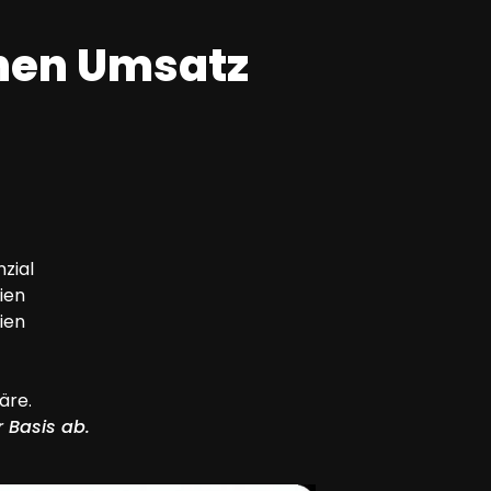
hen Umsatz
zial
ien
ien
äre.
 Basis ab.