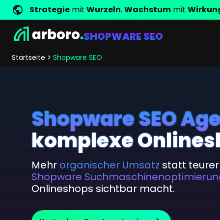
Strategie
mit
Wurzeln
.
Wachstum
mit
Wirkun
SHOPWARE SEO
Entwicklung
Shop Erfolgsstorys
Management
Jobs
Anfrage
arboro als Arbeitgeber
Standorte
Unternehmenswerte
Shop Referenzen
Online Marketing
Core Values
Unternehmensg
Persönlich
Startseite
Shopware SEO
Shopentwicklung
SEO
Support
GEO
SEA
Content
Shopware SEO Ag
Comparison Shopping Serv
komplexe Onlines
Social Media Marketing
Server-Side-Tracking
Mehr
organischer Umsatz
statt teure
Newsletter-Marketing
Shopware Suchmaschinenoptimierun
Onlineshops sichtbar macht.
Consulting
eCommerce Beratung
Fördermittelberatung