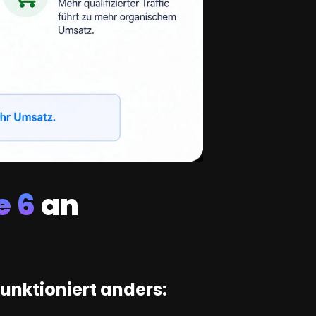
e 6
an
nktioniert anders: